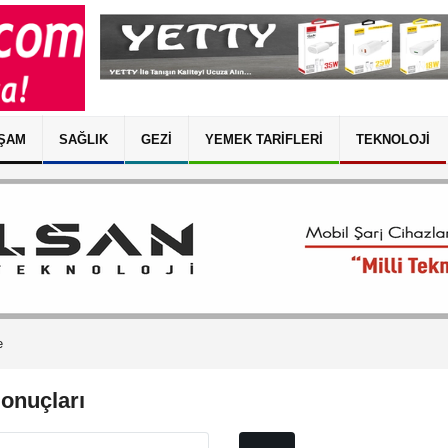
ŞAM
SAĞLIK
GEZI
YEMEK TARIFLERI
TEKNOLOJI
e
onuçları