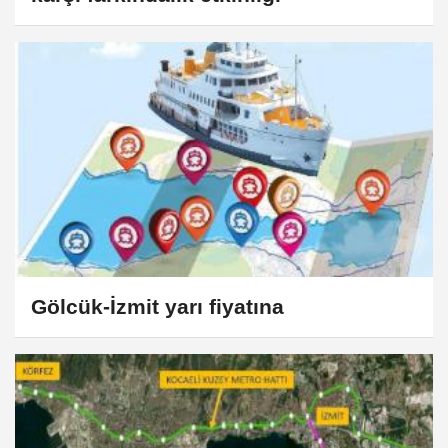
Gölcük-İzmit yarı fiyatına