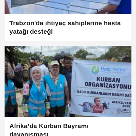
Trabzon'da ihtiyaç sahiplerine hasta
yatağı desteği
Afrika’da Kurban Bayramı
dayanışması