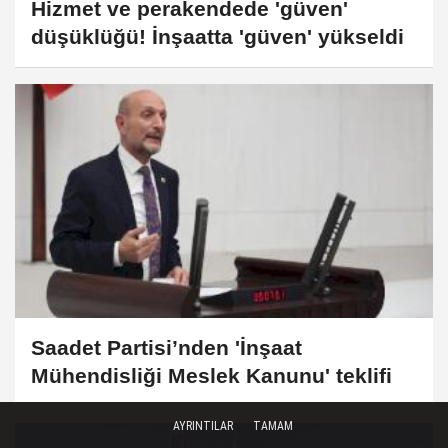
Hizmet ve perakendede 'güven'
düşüklüğü! İnşaatta 'güven' yükseldi
Saadet Partisi’nden 'İnşaat
Mühendisliği Meslek Kanunu' teklifi
AYRINTILAR
TAMAM