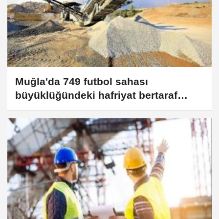
Muğla'da 749 futbol sahası
büyüklüğündeki hafriyat bertaraf
edildi... 92 milyon TL’lik tasarruf
sağlandı