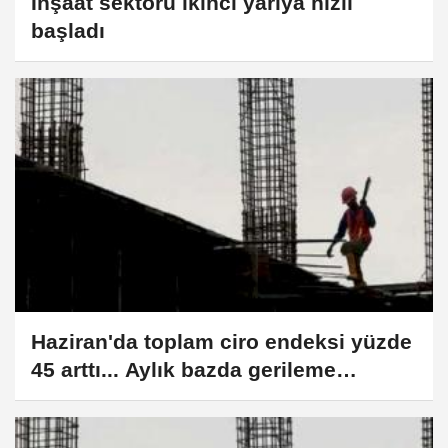
İnşaat sektörü ikinci yarıya hızlı
başladı
Haziran'da toplam ciro endeksi yüzde
45 arttı... Aylık bazda gerileme
yaşayan tek sektör inşaat oldu