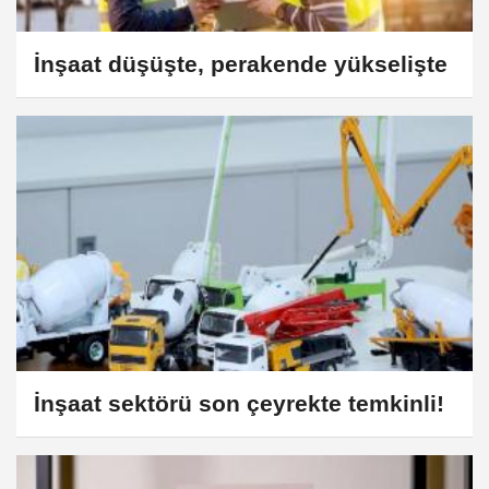
İnşaat düşüşte, perakende yükselişte
İnşaat sektörü son çeyrekte temkinli!