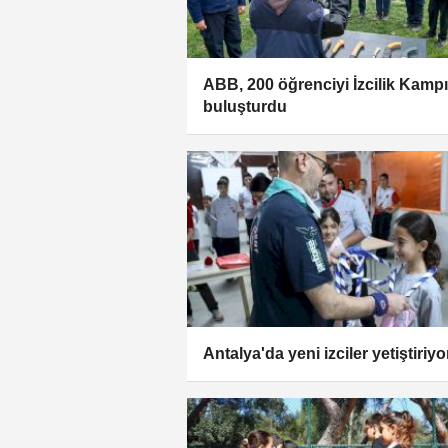
ABB, 200 öğrenciyi İzcilik Kamp
buluşturdu
Antalya'da yeni izciler yetiştiriyo