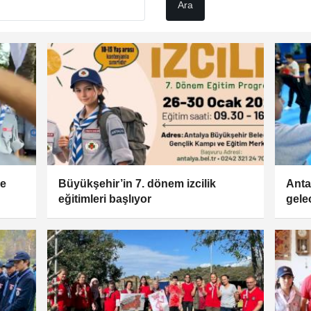
re
Büyükşehir’in 7. dönem izcilik
Anta
eğitimleri başlıyor
gele