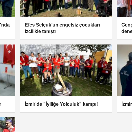
ı'nda
Efes Selçuk’un engelsiz çocukları
Genç 
izcilikle tanıştı
dene
r
İzmir'de "İyiliğe Yolculuk" kampı!
İzmir