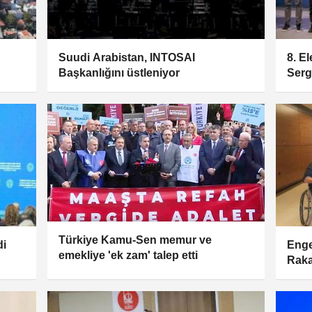
Suudi Arabistan, INTOSAI
8. E
Başkanlığını üstleniyor
Sergi
Türkiye Kamu-Sen memur ve
di
Enge
emekliye 'ek zam' talep etti
Raka