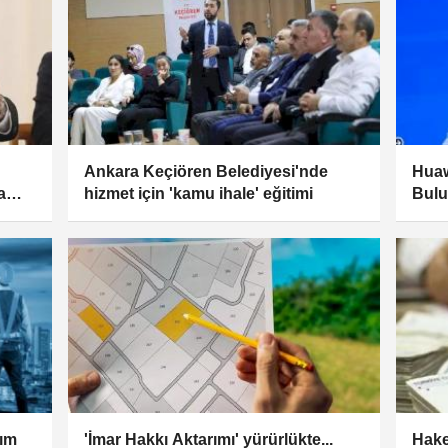
Ankara Keçiören Belediyesi'nde
Huaw
a
hizmet için 'kamu ihale' eğitimi
Bulu
rım
'İmar Hakkı Aktarımı' yürürlükte...
Hake