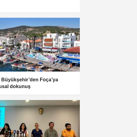
r Büyükşehir’den Foça’ya
usal dokunuş