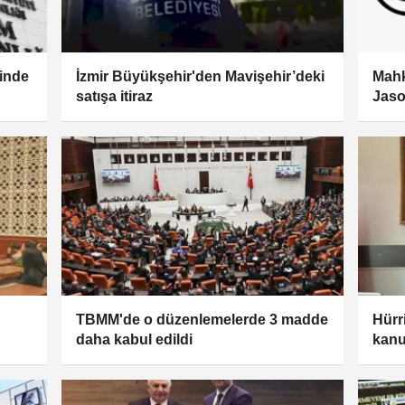
rinde
İzmir Büyükşehir'den Mavişehir’deki
Mah
satışa itiraz
Jaso
vere
karar
TBMM'de o düzenlemelerde 3 madde
Hürr
daha kabul edildi
kanu