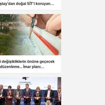
ştay’dan doğal SİT'i koruyan
n hüküm
i değişikliklerin önüne geçecek
 düzenleme... İmar planı
şikliğinde yüzde 90 değer artış
 uygulaması resmileşti