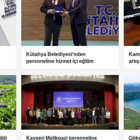
Kütahya Belediyesi'nden
Kamu
personeline hizmet içi eğitim
artı
aştı
ldi
Kayseri Melikgazi personeline
Göko