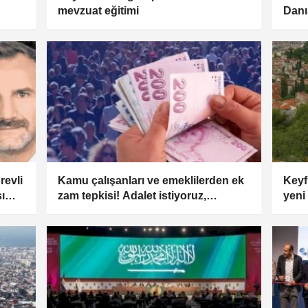
mevzuat eğitimi
Danı
kesi
revli
Kamu çalışanları ve emeklilerden ek
Keyf
ı
zam tepkisi! Adalet istiyoruz,
yeni
ayrıcalık değil
deği
payı