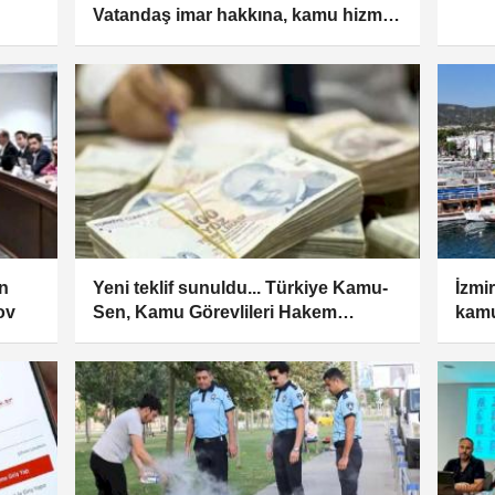
Vatandaş imar hakkına, kamu hizmet
alanına kavuşacak
n
Yeni teklif sunuldu... Türkiye Kamu-
İzmi
ov
Sen, Kamu Görevlileri Hakem
kam
Kurulu’ndan çekildi!