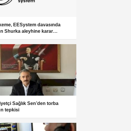
keme, EESystem davasında
n Shurka aleyhine karar
rek, 54.034 Dolar federal yaptırım
ı aldı
iyetçi Sağlık Sen’den torba
n tepkisi