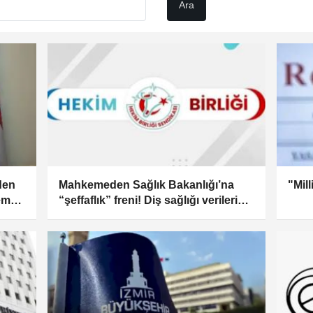
den
Mahkemeden Sağlık Bakanlığı’na
"Mill
deme
“şeffaflık” freni! Diş sağlığı verilerini
gizlemek hukuka aykırı bulundu