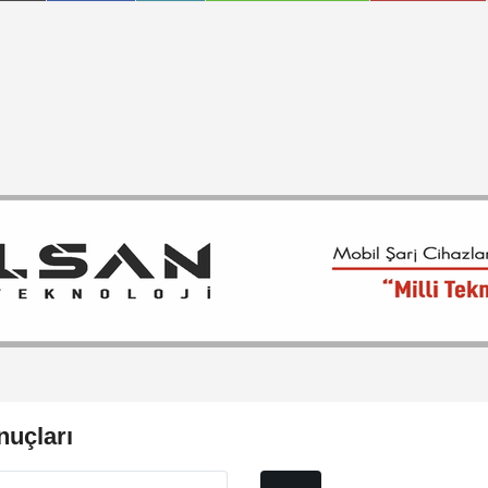
uçları