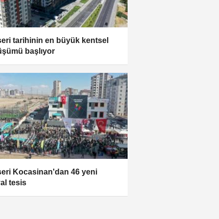
eri tarihinin en büyük kentsel
şümü başlıyor
eri Kocasinan'dan 46 yeni
al tesis