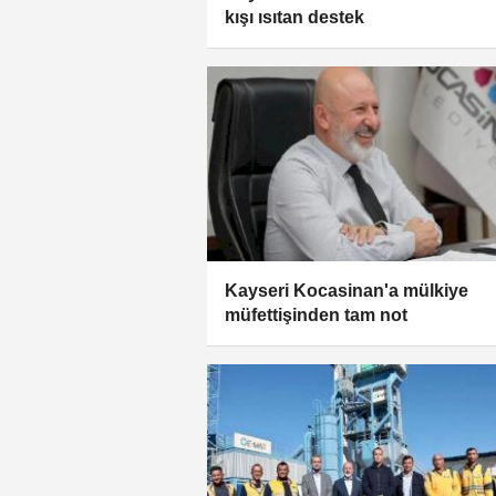
kışı ısıtan destek
Kayseri Kocasinan'a mülkiye
müfettişinden tam not