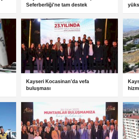
Seferberliği'ne tam destek
yüks
Kayseri Kocasinan'da vefa
Kays
buluşması
hizm