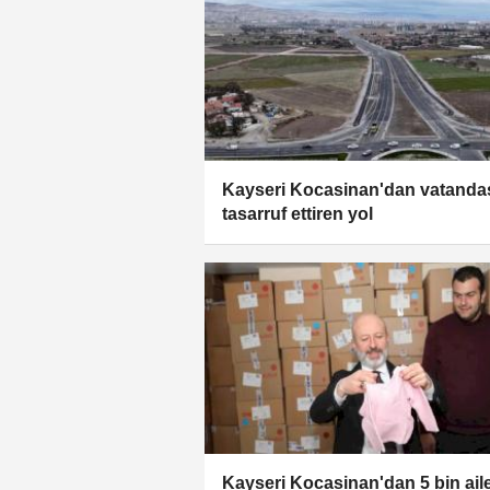
Kayseri Kocasinan'dan vatanda
tasarruf ettiren yol
Kayseri Kocasinan'dan 5 bin ail