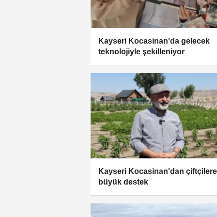
Kayseri Kocasinan'da gelecek
teknolojiyle şekilleniyor
Kayseri Kocasinan'dan çiftçilere
büyük destek