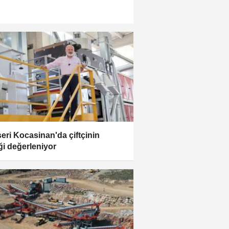
eri Kocasinan'da çiftçinin
i değerleniyor