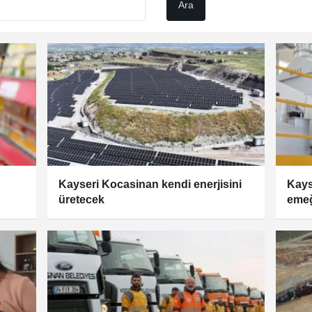
Kayseri Kocasinan kendi enerjisini
Kays
üretecek
emeğ