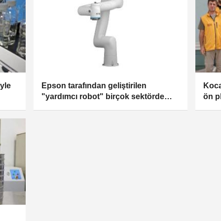
yle
Epson tarafından geliştirilen
Koca
"yardımcı robot" birçok sektörde
ön p
verimlilik ve üretkenliği artıracak