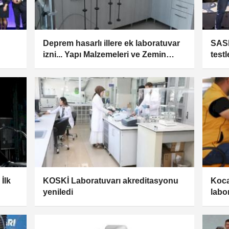
Deprem hasarlı illere ek laboratuvar
SASK
izni... Yapı Malzemeleri ve Zemin
test
Laboratuvarları Yönetmeliği'nde
kapsamlı değişiklik
İlk
KOSKİ Laboratuvarı akreditasyonu
Koca
yeniledi
labo