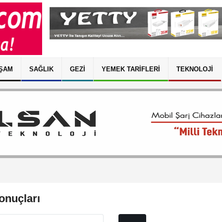
ŞAM
SAĞLIK
GEZI
YEMEK TARIFLERI
TEKNOLOJI
nuçları