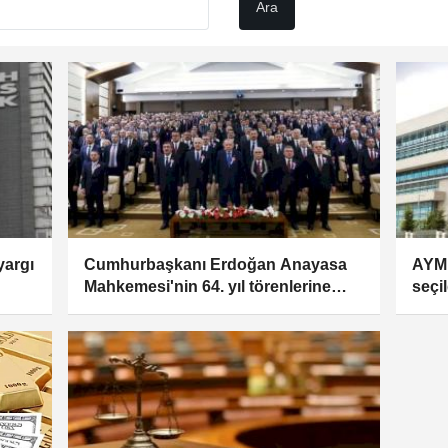
yargı
Cumhurbaşkanı Erdoğan Anayasa
AYM 
Mahkemesi'nin 64. yıl törenlerine
seçil
katıldı