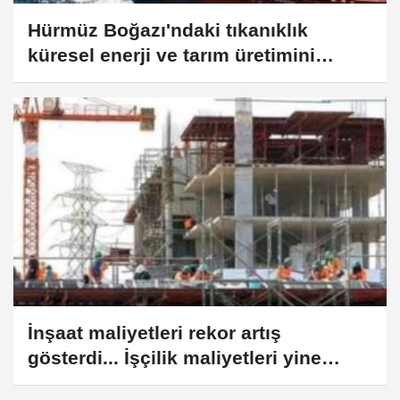
Hürmüz Boğazı'ndaki tıkanıklık
küresel enerji ve tarım üretimini
endişelendiriyor
İnşaat maliyetleri rekor artış
gösterdi... İşçilik maliyetleri yine
zirvede