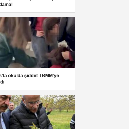
klama!
s'ta okulda şiddet TBMM'ye
ndı