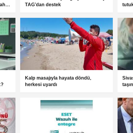
ahlı
TAG’dan destek
tutu
Kalp masajıyla hayata döndü,
Siva
k?
herkesi uyardı
taşı