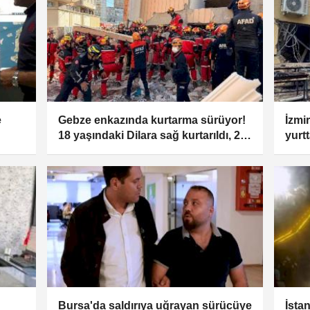
e
Gebze enkazında kurtarma sürüyor!
İzmi
18 yaşındaki Dilara sağ kurtarıldı, 2
yurtt
çocuk hayatını kaybetti
Bursa'da saldırıya uğrayan sürücüye
İstan