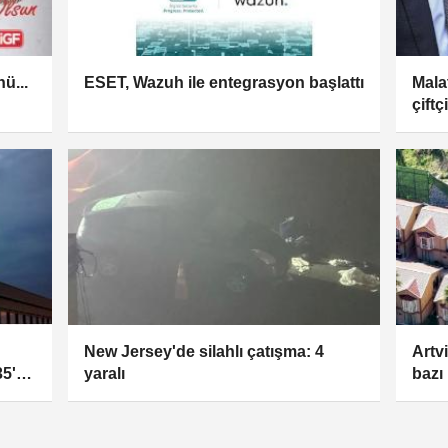
ü...
ESET, Wazuh ile entegrasyon başlattı
Mala
çiftç
New Jersey'de silahlı çatışma: 4
Artvi
5'i
yaralı
bazı 