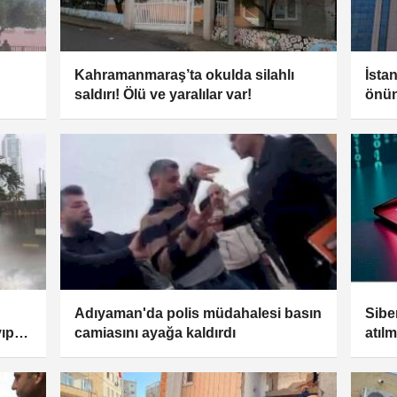
Kahramanmaraş’ta okulda silahlı
İsta
saldırı! Ölü ve yaralılar var!
önün
Adıyaman'da polis müdahalesi basın
Siber
ıplar
camiasını ayağa kaldırdı
atıl