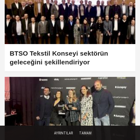
BTSO Tekstil Konseyi sektörün
geleceğini şekillendiriyor
AYRINTILAR
TAMAM