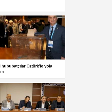
i hububatçılar Öztürk'le yola
am