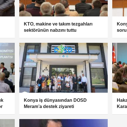
KTO, makine ve takım tezgahları
Kony
sektörünün nabzını tuttu
soru
uk
Konya iş dünyasından DOSD
Haka
or
Meram’a destek ziyareti
Kara
mesa