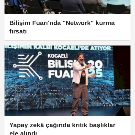
Bilişim Fuarı'nda "Network" kurma
fırsatı
Yapay zekâ çağında kritik başlıklar
ele alındı