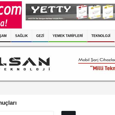
ŞAM
SAĞLIK
GEZI
YEMEK TARIFLERI
TEKNOLOJI
uçları