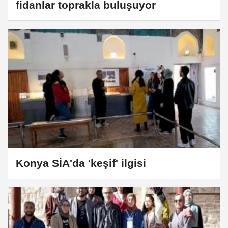
fidanlar toprakla buluşuyor
Konya SİA'da 'keşif' ilgisi