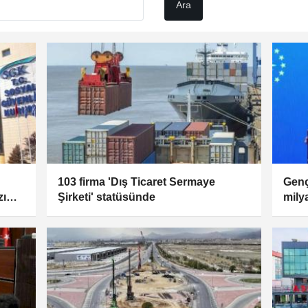
103 firma 'Dış Ticaret Sermaye
Genç
zı
Şirketi' statüsünde
mily