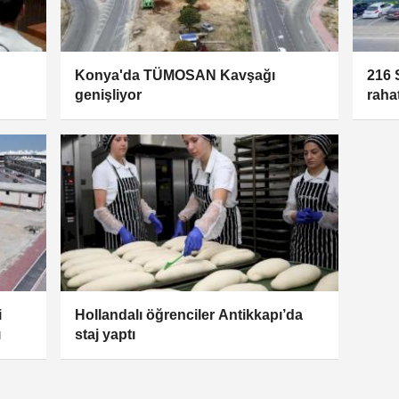
Konya'da TÜMOSAN Kavşağı
216 
genişliyor
raha
konf
i
Hollandalı öğrenciler Antikkapı’da
ı
staj yaptı