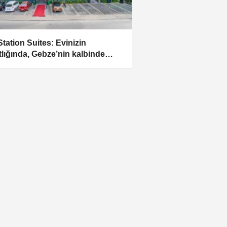
Station Suites: Evinizin
tlığında, Gebze’nin kalbinde
orlu bir yaşam