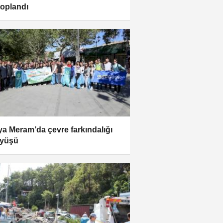
 toplandı
a Meram’da çevre farkındalığı
üyüşü