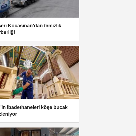
eri Kocasinan'dan temizlik
berliği
r’in ibadethaneleri köşe bucak
zleniyor