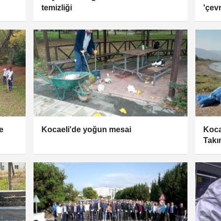
temizliği
'çev
e
Kocaeli'de yoğun mesai
Koca
Takı