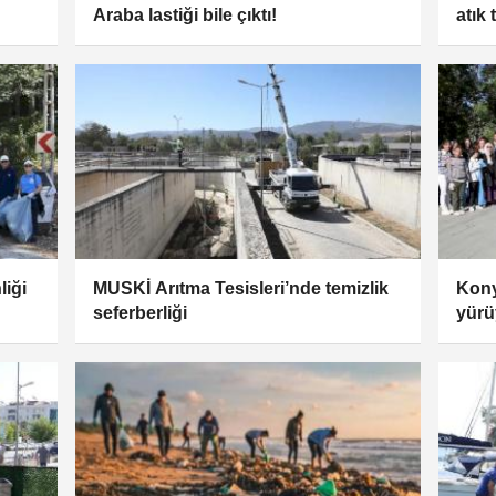
Araba lastiği bile çıktı!
atık
liği
MUSKİ Arıtma Tesisleri’nde temizlik
Kony
seferberliği
yür