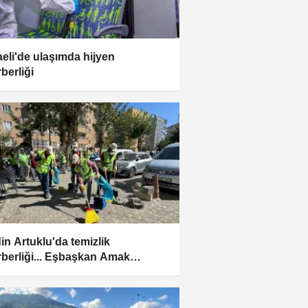
eli'de ulaşımda hijyen
berliği
in Artuklu'da temizlik
rberliği... Eşbaşkan Amak
kları süpürdü