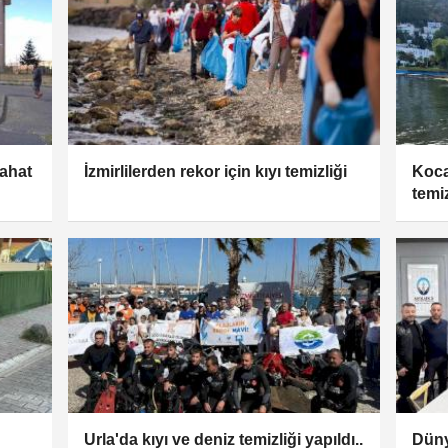
bahat
İzmirlilerden rekor için kıyı temizliği
Koca
temi
Urla'da kıyı ve deniz temizliği yapıldı..
Düny