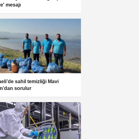
re' mesajı
eli’de sahil temizliği Mavi
m’dan sorulur