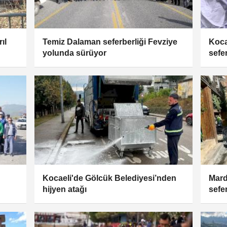
ıl
Temiz Dalaman seferberliği Fevziye
Koca
yolunda sürüyor
sefer
Kocaeli'de Gölcük Belediyesi’nden
Mard
hijyen atağı
sefe
soka