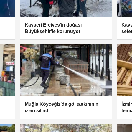
Kayseri Erciyes'in doğası
Kays
Büyükşehir'le korunuyor
sefer
Muğla Köyceğiz’de göl taşkınının
İzmi
izleri silindi
temi