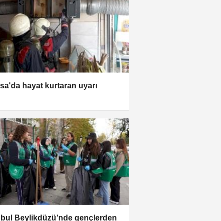
sa'da hayat kurtaran uyarı
nbul Beylikdüzü’nde gençlerden