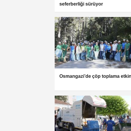
seferberliği sürüyor
Osmangazi’de çöp toplama etkin