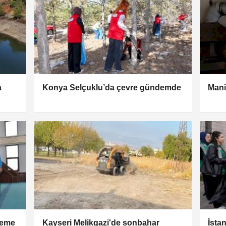
a
Konya Selçuklu’da çevre gündemde
Mani
leme
Kayseri Melikgazi'de sonbahar
İsta