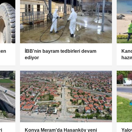
ğen
İBB'nin bayram tedbirleri devam
Kand
ediyor
hazı
i
Konya Meram'da Hasanköy yeni
Yalo