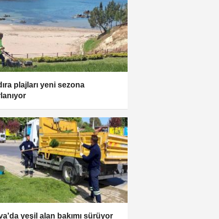
ıra plajları yeni sezona
rlanıyor
va'da yeşil alan bakımı sürüyor