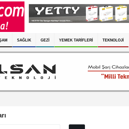
ŞAM
SAĞLIK
GEZI
YEMEK TARIFLERI
TEKNOLOJI
rı