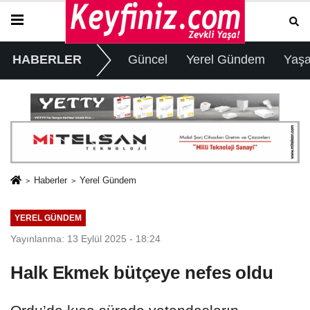
HABERLER
Güncel
Yerel Gündem
Yaş
Haberler
Yerel Gündem
YEREL GÜNDEM
Yayınlanma: 13 Eylül 2025 - 18:24
Halk Ekmek bütçeye nefes oldu