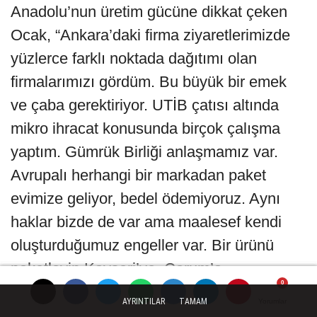
Anadolu’nun üretim gücüne dikkat çeken
Ocak, “Ankara’daki firma ziyaretlerimizde
yüzlerce farklı noktada dağıtımı olan
firmalarımızı gördüm. Bu büyük bir emek
ve çaba gerektiriyor. UTİB çatısı altında
mikro ihracat konusunda birçok çalışma
yaptım. Gümrük Birliği anlaşmamız var.
Avrupalı herhangi bir markadan paket
evimize geliyor, bedel ödemiyoruz. Aynı
haklar bizde de var ama maalesef kendi
oluşturduğumuz engeller var. Bir ürünü
paketleyip Kayseri’ye, Çorum’a
gönderiyorsunuz şimdi aynı şekilde
AYRINTILAR
TAMAM
Yorumlar
Yorumlar
Yorumlar
Atina’ya, Frankfurt’a, Paris’e de