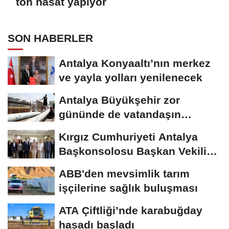
ton hasat yapıyor
SON HABERLER
Antalya Konyaaltı’nın merkez
ve yayla yolları yenilenecek
Antalya Büyükşehir zor
gününde de vatandaşın
yanında
Kırgız Cumhuriyeti Antalya
Başkonsolosu Başkan Vekili
Özdemir’i...
ABB'den mevsimlik tarım
işçilerine sağlık buluşması
ATA Çiftliği’nde karabuğday
hasadı başladı