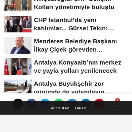
Kolları yönetimiyle buluştu
CHP İstanbul’da yeni
katılımlar... Gürsel Tekin:
Birlikte başaracağız
Menderes Belediye Başkanı
İlkay Çiçek görevden
uzaklaştırıldı
Antalya Konyaaltı’nın merkez
ve yayla yolları yenilenecek
Antalya Büyükşehir zor
gününde de vatandaşın
yanında
AYRINTILAR
TAMAM
Yorumlar
Yorumlar
Künye
İletişim
Çerez Politikası
Gizlilik İlkeleri