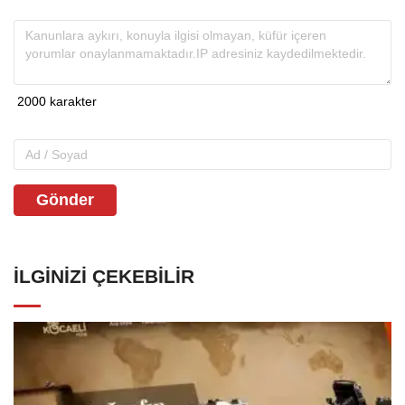
Gönder
İLGINIZI ÇEKEBILIR