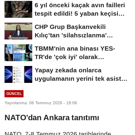
açıklandı
6 yıl önceki kaçak avın failleri
tespit edildi! 5 yaban keçisi
için...
CHP Grup Başkanvekili
Kılıç’tan 'silahsızlanma'
vurgusu
TBMM'nin ana binası YES-
TR'de 'çok iyi' olarak
sertifikalandırıldı
Yapay zekada onlarca
uygulamanın yerini tek asistan
alabilir
GÜNCEL
Yayınlanma: 06 Temmuz 2026 - 18:06
NATO'dan Ankara tanıtımı
NATO, 7-8 Temmuz 2026 tarihlerinde