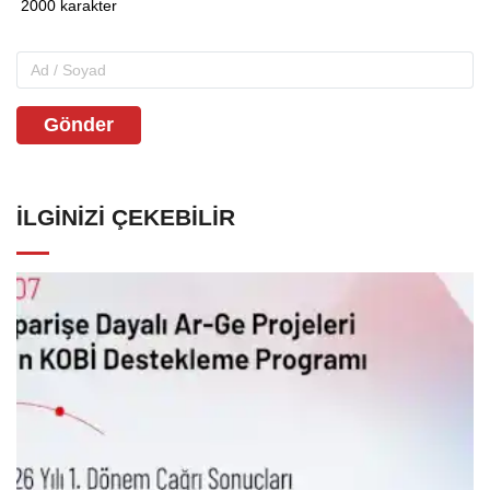
Gönder
İLGINIZI ÇEKEBILIR