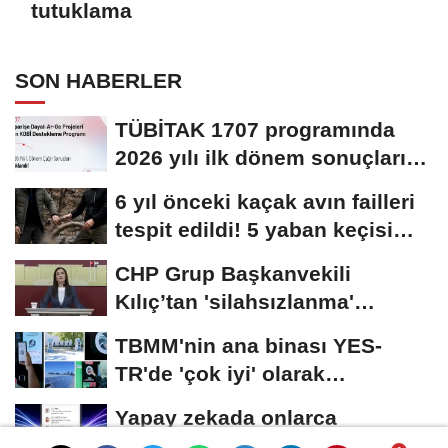
tutuklama
SON HABERLER
TÜBİTAK 1707 programında
2026 yılı ilk dönem sonuçları
açıklandı
6 yıl önceki kaçak avın failleri
tespit edildi! 5 yaban keçisi
için...
CHP Grup Başkanvekili
Kılıç’tan 'silahsızlanma'
vurgusu
TBMM'nin ana binası YES-
TR'de 'çok iyi' olarak
sertifikalandırıldı
Yapay zekada onlarca
uygulamanın yerini tek asistan