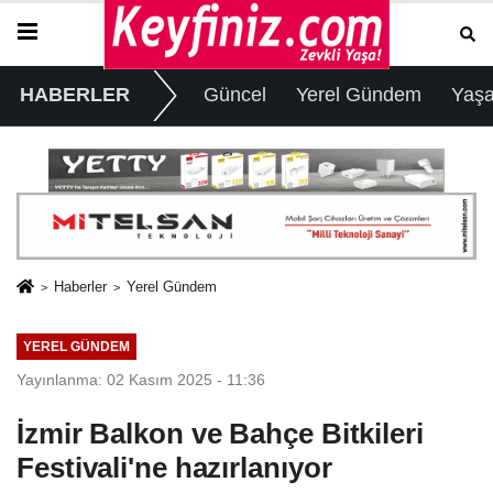
HABERLER
Güncel
Yerel Gündem
Yaş
Haberler
Yerel Gündem
YEREL GÜNDEM
Yayınlanma: 02 Kasım 2025 - 11:36
İzmir Balkon ve Bahçe Bitkileri
Festivali'ne hazırlanıyor