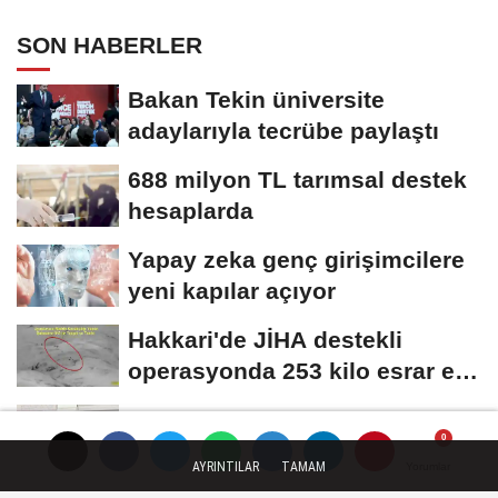
SON HABERLER
Bakan Tekin üniversite
adaylarıyla tecrübe paylaştı
688 milyon TL tarımsal destek
hesaplarda
Yapay zeka genç girişimcilere
yeni kapılar açıyor
Hakkari'de JİHA destekli
operasyonda 253 kilo esrar ele
geçirildi
Bakan Göktaş: Terörsüz
Türkiye ile barışın ve istikrarın
AYRINTILAR
TAMAM
Yorumlar
Yorumlar
güçlendiği...