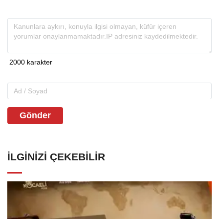
Gönder
İLGINIZI ÇEKEBILIR