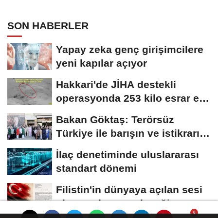
imzalayacağım
SON HABERLER
Yapay zeka genç girişimcilere
yeni kapılar açıyor
Hakkari'de JİHA destekli
operasyonda 253 kilo esrar ele
geçirildi
Bakan Göktaş: Terörsüz
Türkiye ile barışın ve istikrarın
güçlendiği...
İlaç denetiminde uluslararası
standart dönemi
Filistin'in dünyaya açılan sesi
olmaya devam edeceğiz