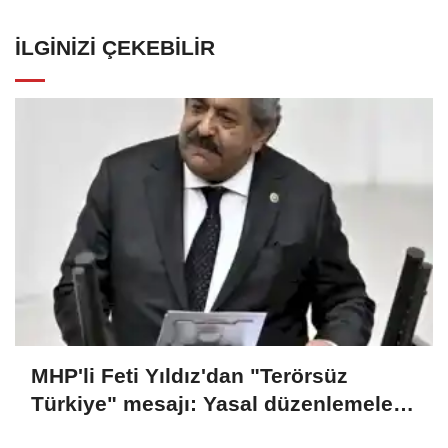
İLGINIZI ÇEKEBILIR
MHP'li Feti Yıldız'dan "Terörsüz
Türkiye" mesajı: Yasal düzenlemeler
kalıcı sonuç üretecek