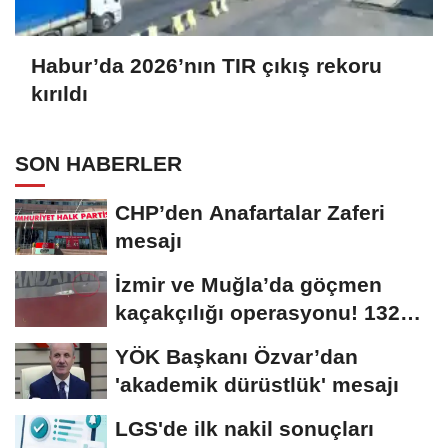
Habur’da 2026’nın TIR çıkış rekoru
kırıldı
SON HABERLER
CHP’den Anafartalar Zaferi
mesajı
İzmir ve Muğla’da göçmen
kaçakçılığı operasyonu! 132
düzensiz...
YÖK Başkanı Özvar’dan
'akademik dürüstlük' mesajı
LGS'de ilk nakil sonuçları