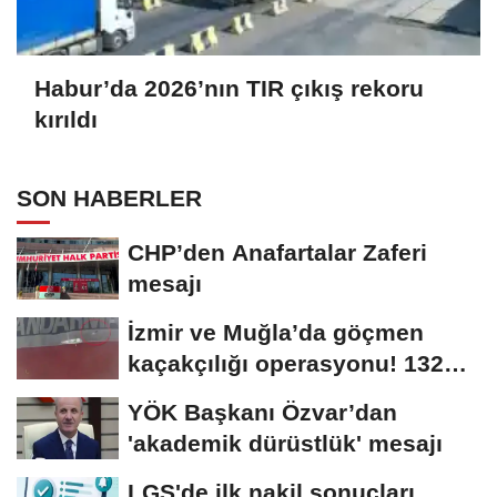
Habur’da 2026’nın TIR çıkış rekoru
kırıldı
SON HABERLER
CHP’den Anafartalar Zaferi
mesajı
İzmir ve Muğla’da göçmen
kaçakçılığı operasyonu! 132
düzensiz...
YÖK Başkanı Özvar’dan
'akademik dürüstlük' mesajı
LGS'de ilk nakil sonuçları