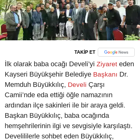
TAKİP ET
İlk olarak baba ocağı Develi’yi
eden
Ziyaret
Kayseri Büyükşehir Belediye
Dr.
Başkanı
Memduh Büyükkılıç,
Çarşı
Develi
Camii’nde eda ettiği öğle namazının
ardından ilçe sakinleri ile bir araya geldi.
Başkan Büyükkılıç, baba ocağında
hemşehrilerinin ilgi ve sevgisiyle karşılaştı.
Develililerle sohbet eden Büyükkılıç,