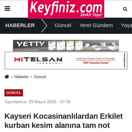
HABERLER
Güncel
Yerel Gündem
Yaş
Haberler
Güncel
GÜNCEL
Yayınlanma: 29 Mayıs 2026 - 07:36
Kayseri Kocasinanlılardan Erkilet
kurban kesim alanına tam not