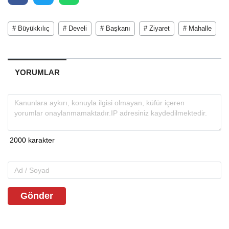
# Büyükkılıç
# Develi
# Başkanı
# Ziyaret
# Mahalle
YORUMLAR
Gönder