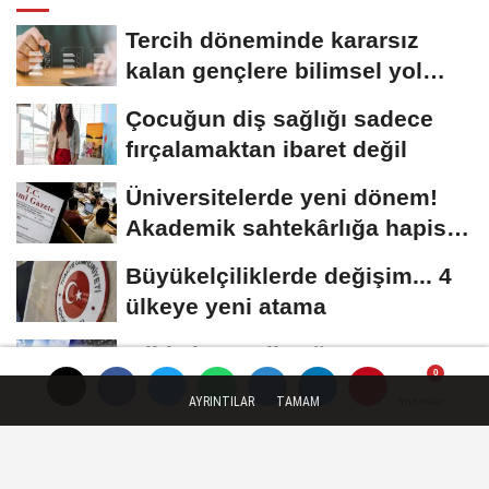
Tercih döneminde kararsız
kalan gençlere bilimsel yol
haritası......
Çocuğun diş sağlığı sadece
fırçalamaktan ibaret değil
Üniversitelerde yeni dönem!
Akademik sahtekârlığa hapis,
öğrencilere...
Büyükelçiliklerde değişim... 4
ülkeye yeni atama
5 ilde kuvvetli yağış, Marmara
ve Ege’de rüzgar alarmı!
AYRINTILAR
TAMAM
Yorumlar
Yorumlar