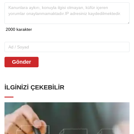
Gönder
İLGINIZI ÇEKEBILIR