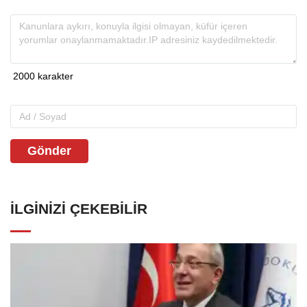
Gönder
İLGINIZI ÇEKEBILIR