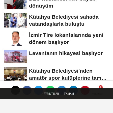
dönüşüm
Kütahya Belediyesi sahada
vatandaşlarla buluştu
İzmir Tire lokantalarında yeni
dönem başlıyor
Lavantanın hikayesi başlıyor
Kütahya Belediyesi'nden
amatör spor kulüplerine tam
destek
AYRINTILAR
TAMAM
Yorumlar
Yorumlar
Yorumlar
Künye
İletişim
Çerez Politikası
Gizlilik İlkeleri