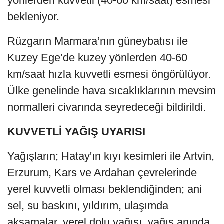
yönlerden kuvvetli (40-60 km/saat) esmesi
bekleniyor.
Rüzgarın Marmara’nın güneybatısı ile
Kuzey Ege’de kuzey yönlerden 40-60
km/saat hızla kuvvetli esmesi öngörülüyor.
Ülke genelinde hava sıcaklıklarının mevsim
normalleri civarında seyredeceği bildirildi.
KUVVETLİ YAĞIŞ UYARISI
Yağışların; Hatay'ın kıyı kesimleri ile Artvin,
Erzurum, Kars ve Ardahan çevrelerinde
yerel kuvvetli olması beklendiğinden; ani
sel, su baskını, yıldırım, ulaşımda
aksamalar, yerel dolu yağışı, yağış anında