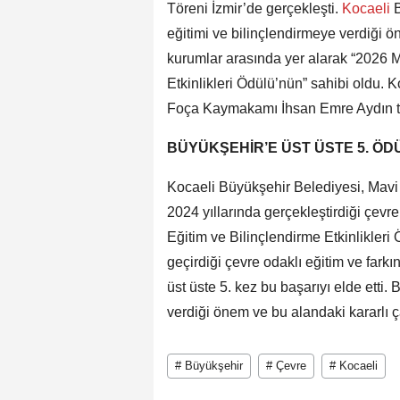
Töreni İzmir’de gerçekleşti.
Kocaeli
eğitimi ve bilinçlendirmeye verdiği 
kurumlar arasında yer alarak “2026 M
Etkinlikleri Ödülü’nün” sahibi oldu. 
Foça Kaymakamı İhsan Emre Aydın ta
BÜYÜKŞEHİR’E ÜST ÜSTE 5. ÖD
Kocaeli Büyükşehir Belediyesi, Mav
2024 yıllarında gerçekleştirdiği çevre
Eğitim ve Bilinçlendirme Etkinlikleri
geçirdiği çevre odaklı eğitim ve fark
üst üste 5. kez bu başarıyı elde etti.
verdiği önem ve bu alandaki kararlı ç
# Büyükşehir
# Çevre
# Kocaeli