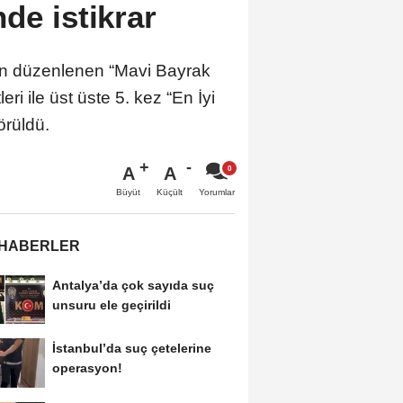
de istikrar
an düzenlenen “Mavi Bayrak
ri ile üst üste 5. kez “En İyi
örüldü.
A
A
Büyüt
Küçült
Yorumlar
 HABERLER
Antalya’da çok sayıda suç
unsuru ele geçirildi
İstanbul’da suç çetelerine
operasyon!