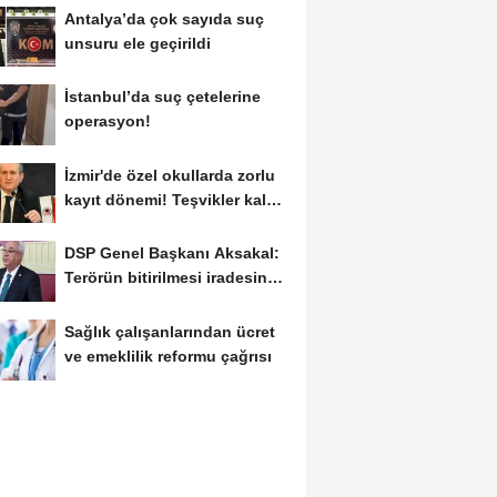
Antalya’da çok sayıda suç
unsuru ele geçirildi
İstanbul’da suç çetelerine
operasyon!
İzmir'de özel okullarda zorlu
kayıt dönemi! Teşvikler kalktı,
veli...
DSP Genel Başkanı Aksakal:
Terörün bitirilmesi iradesine
destek için...
Sağlık çalışanlarından ücret
ve emeklilik reformu çağrısı