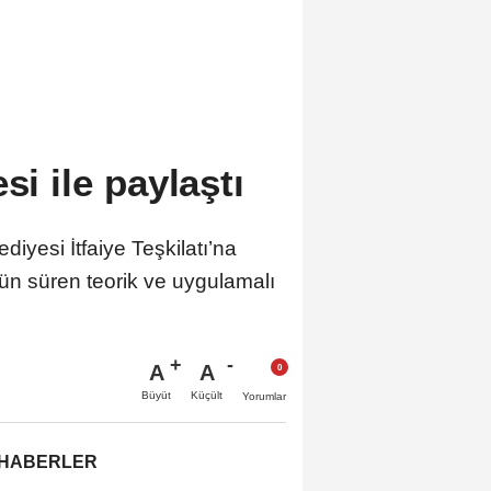
si ile paylaştı
iyesi İtfaiye Teşkilatı’na
 gün süren teorik ve uygulamalı
A
A
Büyüt
Küçült
Yorumlar
 HABERLER