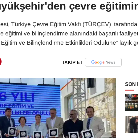
yükşehir'den çevre eğitimin
yesi, Türkiye Çevre Eğitim Vakfı (TÜRÇEV) tarafınd
itimi ve bilinçlendirme alanındaki başarılı faaliyetle
Eğitim ve Bilinçlendirme Etkinlikleri Ödülüne” layık g
TAKİP ET
SON