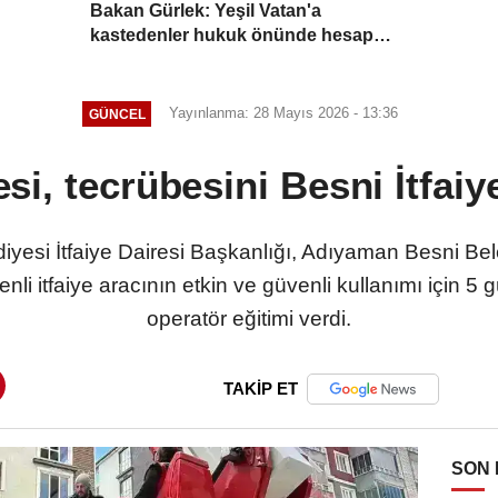
Bakan Gürlek: Yeşil Vatan'a
kastedenler hukuk önünde hesap
verecek
Yayınlanma: 28 Mayıs 2026 - 13:36
GÜNCEL
esi, tecrübesini Besni İtfaiye
yesi İtfaiye Dairesi Başkanlığı, Adıyaman Besni Beled
li itfaiye aracının etkin ve güvenli kullanımı için 5
operatör eğitimi verdi.
TAKİP ET
SON