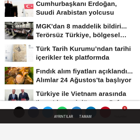
Cumhurbaşkanı Erdoğan,
Suudi Arabistan yolcusu
MGK'dan 8 maddelik bildiri...
Terörsüz Türkiye, bölgesel
güvenlik...
Türk Tarih Kurumu’ndan tarihi
içerikler tek platformda
Fındık alım fiyatları açıklandı...
Alımlar 24 Ağustos'ta başlıyor
Türkiye ile Vietnam arasında
'hava'da yeni dönem... Sefer
kapasitesi...
AYRINTILAR
TAMAM
Yorumlar
Yorumlar
Künye
İletişim
Çerez Politikası
Gizlilik İlkeleri