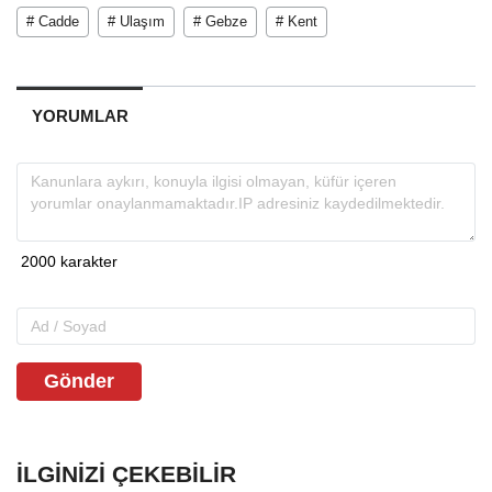
# Cadde
# Ulaşım
# Gebze
# Kent
YORUMLAR
Gönder
İLGINIZI ÇEKEBILIR