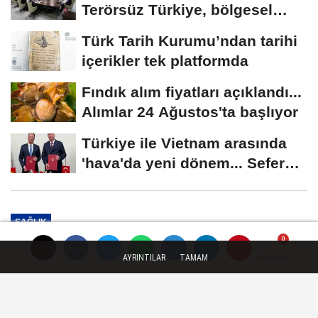
Terörsüz Türkiye, bölgesel
güvenlik...
Türk Tarih Kurumu’ndan tarihi
içerikler tek platformda
Fındık alım fiyatları açıklandı...
Alımlar 24 Ağustos'ta başlıyor
Türkiye ile Vietnam arasında
'hava'da yeni dönem... Sefer
kapasitesi...
SAĞLIK
Yayınlanma: 07 Haziran 2026 - 18:52
AYRINTILAR
TAMAM
Yorumlar
Yorumlar
Yorumlar
Obezite ve tütün kullanımı artıyor,
fiziksel aktivite düşüşte!