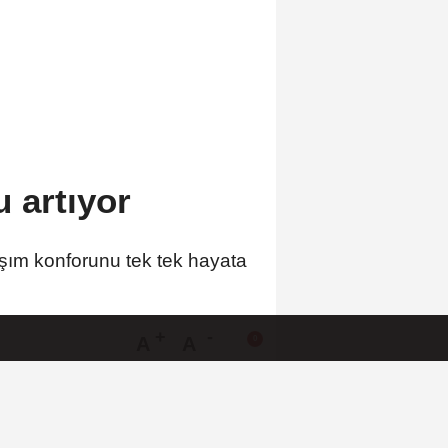
 artıyor
aşım konforunu tek tek hayata
A
A
Büyüt
Küçült
Yorumlar
 HABERLER