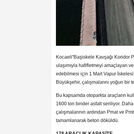
Kocaeli“Başiskele Kavşağı Koridor Pr
ulaşımıyla hafifletmeyi amaçlayan v
edebilmesi için 1 Mart Vapur İskelesi
Büyükşehir, çalışmalarını yoğun bir 
Bu kapsamda otoparkta araçların kul
1600 ton binder asfalt seriliyor. Da
çalışmalarının ardından Pmat ve Pmt 
tamamlanarak beton döküldü.
178 ARAÇLIK KAPASİTE