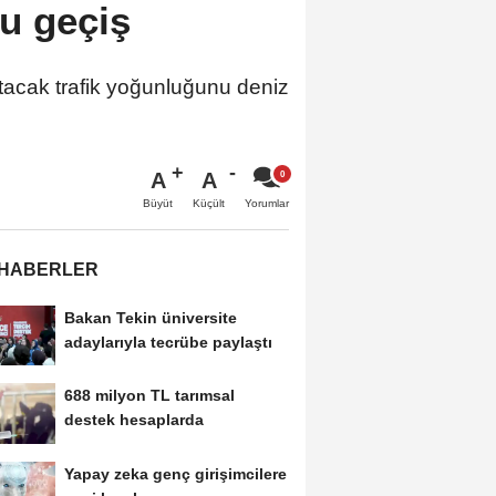
lu geçiş
tacak trafik yoğunluğunu deniz
A
A
Büyüt
Küçült
Yorumlar
 HABERLER
Bakan Tekin üniversite
adaylarıyla tecrübe paylaştı
688 milyon TL tarımsal
destek hesaplarda
Yapay zeka genç girişimcilere