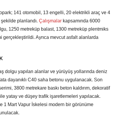
opark; 141 otomobil, 13 engelli, 20 elektrikli araç ve 4
 şekilde planlandı.
Çalışmalar
kapsamında 6000
olgu, 1250 metreküp balast, 1300 metreküp plentmiks
 gerçekleştirildi. Ayrıca mevcut asfalt alanlarda
K
aş dolgu yapılan alanlar ve yürüyüş yollarında deniz
lfata dayanıklı C40 saha betonu uygulanacak. Son
erimi, 3800 metrekare baskı beton kaldırım, dekoratif
ile yatay ve düşey trafik işaretlemeleri yapılacak.
te 1 Mart Vapur İskelesi modern bir görünüme
unulacak.