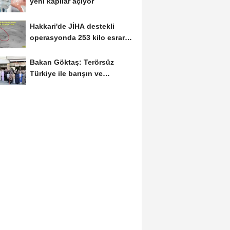
yeni kapılar açıyor
Hakkari'de JİHA destekli
operasyonda 253 kilo esrar
ele geçirildi
Bakan Göktaş: Terörsüz
Türkiye ile barışın ve
istikrarın güçlendiği...