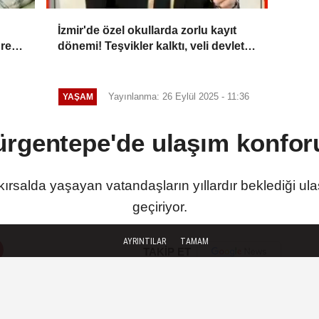
İzmir'de özel okullarda zorlu kayıt
üresi
dönemi! Teşvikler kalktı, veli devlet
okuluna yöneldi
Yayınlanma: 26 Eylül 2025 - 11:36
YAŞAM
rgentepe'de ulaşım konforu
ırsalda yaşayan vatandaşların yıllardır beklediği ul
geçiriyor.
AYRINTILAR
TAMAM
TAKİP ET
SON