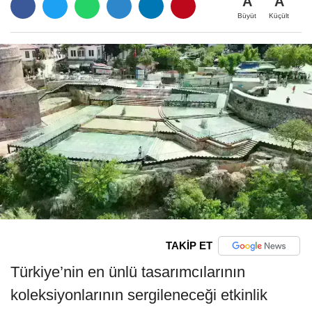
A
A
Büyüt
Küçült
TAKİP ET
Türkiye’nin en ünlü tasarımcılarının
koleksiyonlarının sergileneceği etkinlik