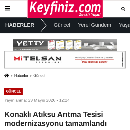
HABERLER
Güncel
Yerel Gündem
Yaş
Haberler
Güncel
GÜNCEL
Yayınlanma: 29 Mayıs 2026 - 12:24
Konaklı Atıksu Arıtma Tesisi
modernizasyonu tamamlandı