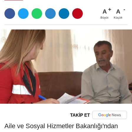
A
A
Büyüt
Küçült
TAKİP ET
Aile ve Sosyal Hizmetler Bakanlığı'ndan