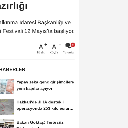
ırlığı
alkınma İdaresi Başkanlığı ve
Festivali 12 Mayıs’ta başlıyor.
A
A
Büyüt
Küçült
Yorumlar
 HABERLER
Yapay zeka genç girişimcilere
yeni kapılar açıyor
Hakkari'de JİHA destekli
operasyonda 253 kilo esrar
ele geçirildi
Bakan Göktaş: Terörsüz