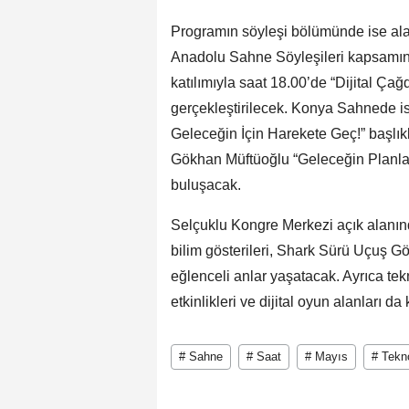
Programın söyleşi bölümünde ise ala
Anadolu Sahne Söyleşileri kapsamın
katılımıyla saat 18.00’de “Dijital Ça
gerçekleştirilecek. Konya Sahnede is
Geleceğin İçin Harekete Geç!” başlıkl
Gökhan Müftüoğlu “Geleceğin Planla
buluşacak.
Selçuklu Kongre Merkezi açık alanında
bilim gösterileri, Shark Sürü Uçuş Gös
eğlenceli anlar yaşatacak. Ayrıca tekno
etkinlikleri ve dijital oyun alanları d
# Sahne
# Saat
# Mayıs
# Tekno