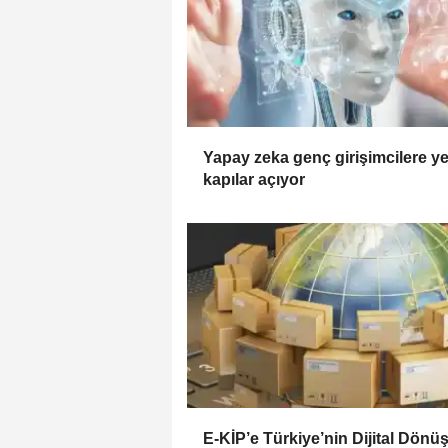
Yapay zeka genç girişimcilere ye
kapılar açıyor
E-KİP’e Türkiye’nin Dijital Dön