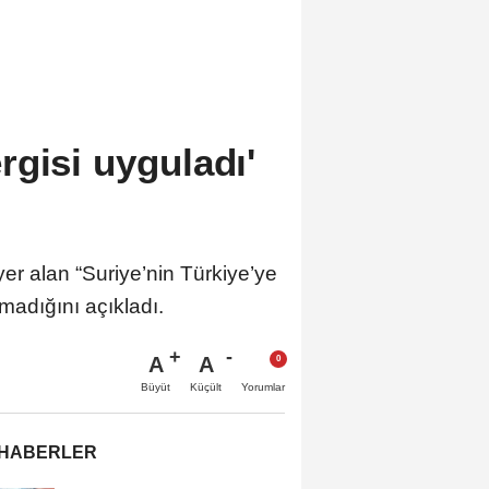
gisi uyguladı'
 alan “Suriye’nin Türkiye’ye
tmadığını açıkladı.
A
A
Büyüt
Küçült
Yorumlar
 HABERLER