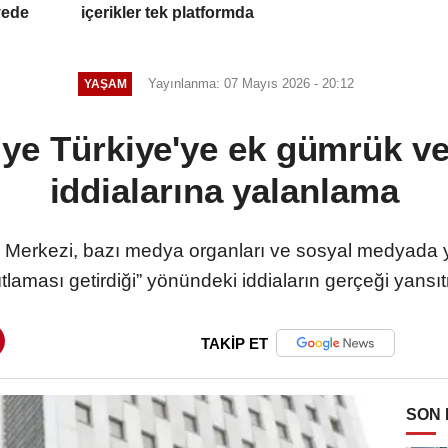
vede
içerikler tek platformda
Yayınlanma: 07 Mayıs 2026 - 20:12
YAŞAM
ye Türkiye'ye ek gümrük ver
iddialarına yalanlama
erkezi, bazı medya organları ve sosyal medyada yer
sıtlaması getirdiği” yönündeki iddiaların gerçeği yansı
TAKİP ET
SON