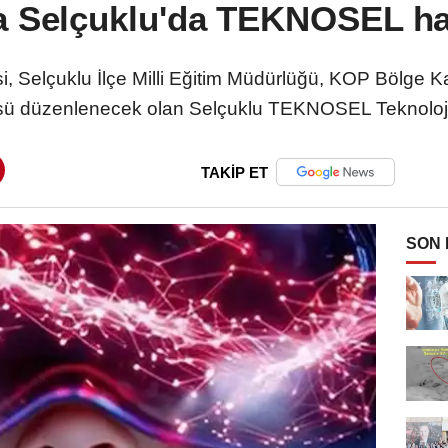
 Selçuklu'da TEKNOSEL haz
, Selçuklu İlçe Milli Eğitim Müdürlüğü, KOP Bölge K
3.’sü düzenlenecek olan Selçuklu TEKNOSEL Teknoloji 
TAKİP ET
SON