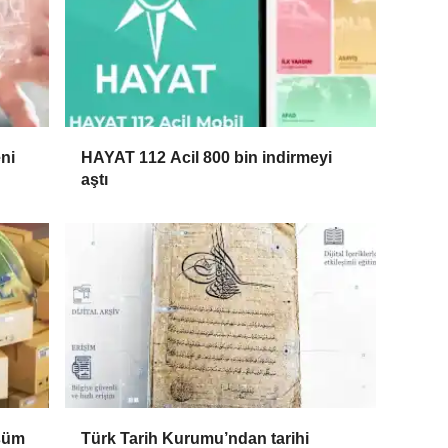
ni
HAYAT 112 Acil 800 bin indirmeyi
aştı
üşüm
Türk Tarih Kurumu’ndan tarihi