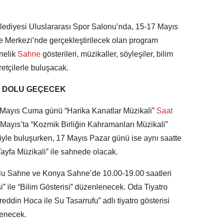
elediyesi Uluslararası Spor Salonu’nda, 15-17 Mayıs
e Merkezi’nde gerçekleştirilecek olan program
nelik
Sahne
gösterileri, müzikaller, söyleşiler, bilim
aretçilerle buluşacak.
U DOLU GEÇECEK
ayıs Cuma günü “Harika Kanatlar Müzikali”
Saat
Mayıs’ta “Kozmik Birliğin Kahramanları Müzikali”
ciyle buluşurken, 17 Mayıs Pazar günü ise aynı saatte
Tayfa Müzikali” ile sahnede olacak.
olu Sahne ve Konya Sahne’de 10.00-19.00 saatleri
i” ile “Bilim Gösterisi” düzenlenecek. Oda Tiyatro
din Hoca ile Su Tasarrufu” adlı tiyatro gösterisi
lenecek.