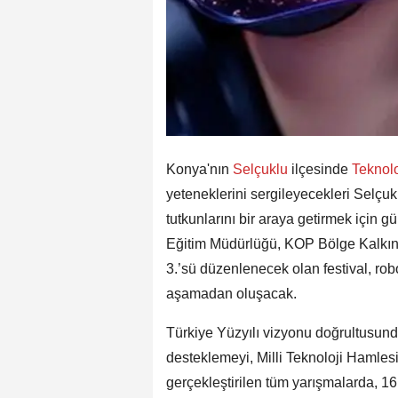
Konya'nın
Selçuklu
ilçesinde
Teknolo
yeteneklerini sergileyecekleri Selçu
tutkunlarını bir araya getirmek için g
Eğitim Müdürlüğü, KOP Bölge Kalkınma
3.’sü düzenlenecek olan festival, robo
aşamadan oluşacak.
Türkiye Yüzyılı vizyonu doğrultusund
desteklemeyi, Milli Teknoloji Hamles
gerçekleştirilen tüm yarışmalarda, 16