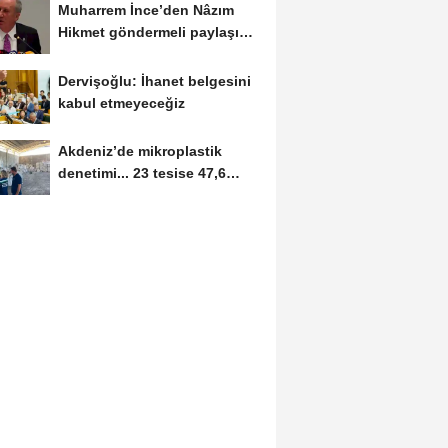
Muharrem İnce’den Nâzım
Hikmet göndermeli paylaşım:
Vatan hainliğine...
Dervişoğlu: İhanet belgesini
kabul etmeyeceğiz
Akdeniz’de mikroplastik
denetimi... 23 tesise 47,6
milyon TL ceza!