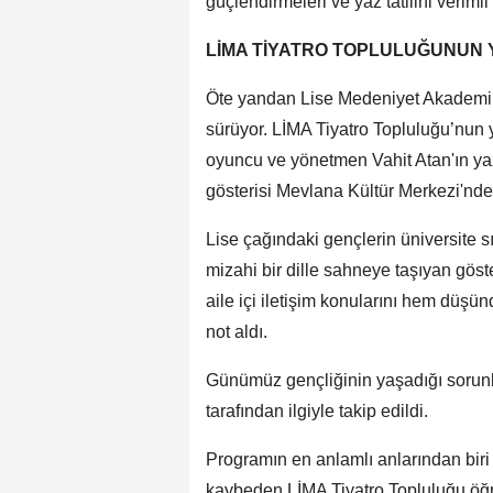
güçlendirmeleri ve yaz tatilini verimli
LİMA TİYATRO TOPLULUĞUNUN Y
Öte yandan Lise Medeniyet Akademileri
sürüyor. LİMA Tiyatro Topluluğu’nun ye
oyuncu ve yönetmen Vahit Atan'ın yaz
gösterisi Mevlana Kültür Merkezi'nde
Lise çağındaki gençlerin üniversite s
mizahi bir dille sahneye taşıyan göste
aile içi iletişim konularını hem düş
not aldı.
Günümüz gençliğinin yaşadığı sorunla
tarafından ilgiyle takip edildi.
Programın en anlamlı anlarından biri 
kaybeden LİMA Tiyatro Topluluğu öğr