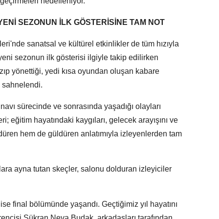
 geçirmeleri hedefleniyor.
ENİ SEZONUN İLK GÖSTERİSİNE TAM NOT
'nde sanatsal ve kültürel etkinlikler de tüm hızıyla
ni sezonun ilk gösterisi ilgiyle takip edilirken
ıp yönettiği, yedi kısa oyundan oluşan kabare
 sahnelendi.
ınavı sürecinde ve sonrasında yaşadığı olayları
ri; eğitim hayatındaki kaygıları, gelecek arayışını ve
ündüren hem de güldüren anlatımıyla izleyenlerden tam
ra ayna tutan skeçler, salonu dolduran izleyiciler
ise final bölümünde yaşandı. Geçtiğimiz yıl hayatını
encisi Şükran Neva Budak, arkadaşları tarafından