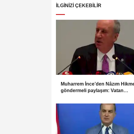
İLGINIZI ÇEKEBILIR
Muharrem İnce’den Nâzım Hikm
göndermeli paylaşım: Vatan
hainliğine devam ediyor hâlâ