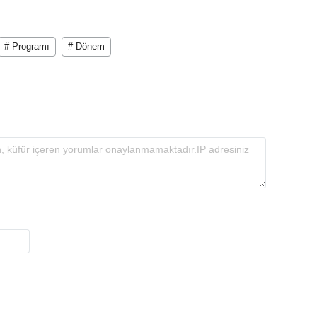
# Programı
# Dönem