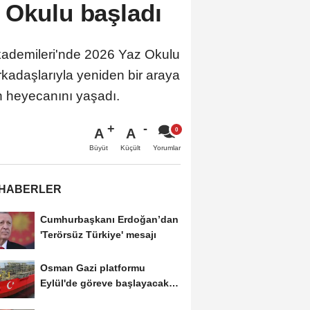
 Okulu başladı
kademileri'nde 2026 Yaz Okulu
arkadaşlarıyla yeniden bir araya
ın heyecanını yaşadı.
A
A
Büyüt
Küçült
Yorumlar
 HABERLER
Cumhurbaşkanı Erdoğan’dan
'Terörsüz Türkiye' mesajı
Osman Gazi platformu
Eylül'de göreve başlayacak...
Gabar’da günlük...