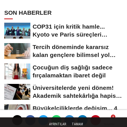
SON HABERLER
COP31 için kritik hamle...
Kyoto ve Paris süreçleri
Türkiye’de yönetilecek
Tercih döneminde kararsız
kalan gençlere bilimsel yol
haritası......
Çocuğun diş sağlığı sadece
fırçalamaktan ibaret değil
Üniversitelerde yeni dönem!
Akademik sahtekârlığa hapis,
öğrencilere...
Büyükelçiliklerde değişim... 4
ülkeye yeni atama
AYRINTILAR
TAMAM
Yorumlar
Yorumlar