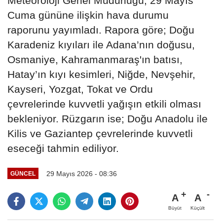
Meteoroloji Genel Müdürlüğü, 29 Mayıs
Cuma gününe ilişkin hava durumu
raporunu yayımladı. Rapora göre; Doğu
Karadeniz kıyıları ile Adana’nın doğusu,
Osmaniye, Kahramanmaraş'ın batısı,
Hatay’ın kıyı kesimleri, Niğde, Nevşehir,
Kayseri, Yozgat, Tokat ve Ordu
çevrelerinde kuvvetli yağışın etkili olması
bekleniyor. Rüzgarın ise; Doğu Anadolu ile
Kilis ve Gaziantep çevrelerinde kuvvetli
eseceği tahmin ediliyor.
29 Mayıs 2026 - 08:36
GÜNCEL
A
A
Büyüt
Küçült