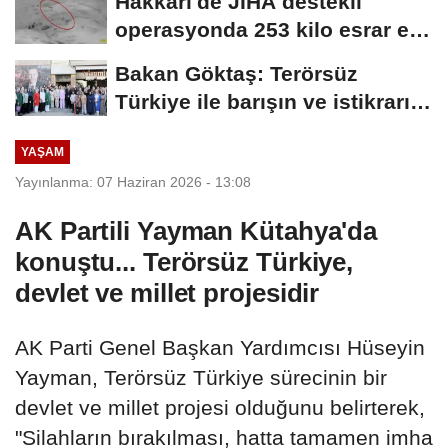
Hakkari'de JİHA destekli
operasyonda 253 kilo esrar ele
geçirildi
Bakan Göktaş: Terörsüz
Türkiye ile barışın ve istikrarın
güçlendiği...
YAŞAM
Yayınlanma: 07 Haziran 2026 - 13:08
AK Partili Yayman Kütahya'da
konuştu... Terörsüz Türkiye,
devlet ve millet projesidir
AK Parti Genel Başkan Yardımcısı Hüseyin
Yayman, Terörsüz Türkiye sürecinin bir
devlet ve millet projesi olduğunu belirterek,
"Silahların bırakılması, hatta tamamen imha