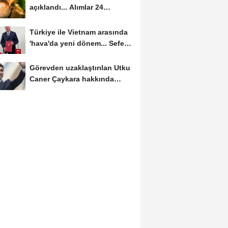
açıklandı... Alımlar 24
Ağustos'ta başlıyor
Türkiye ile Vietnam arasında
'hava'da yeni dönem... Sefer
kapasitesi...
Görevden uzaklaştırılan Utku
Caner Çaykara hakkında
tahliye kararı