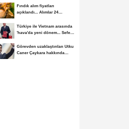
Fındık alım fiyatları
açıklandı... Alımlar 24
Ağustos'ta başlıyor
Türkiye ile Vietnam arasında
'hava'da yeni dönem... Sefer
kapasitesi...
Görevden uzaklaştırılan Utku
Caner Çaykara hakkında
tahliye kararı