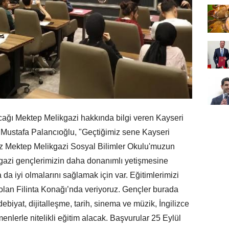
ılacağı Mektep Melikgazi hakkında bilgi veren Kayseri
 Mustafa Palancıoğlu, "Geçtiğimiz sene Kayseri
uz Mektep Melikgazi Sosyal Bilimler Okulu'muzun
ikgazi gençlerimizin daha donanımlı yetişmesine
da iyi olmalarını sağlamak için var. Eğitimlerimizi
 olan Filinta Konağı’nda veriyoruz. Gençler burada
edebiyat, dijitalleşme, tarih, sinema ve müzik, İngilizce
nlerle nitelikli eğitim alacak. Başvurular 25 Eylül