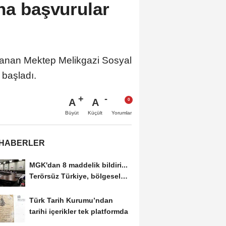
na başvurular
zırlanan Mektep Melikgazi Sosyal
 başladı.
A
A
Büyüt
Küçült
Yorumlar
 HABERLER
MGK'dan 8 maddelik bildiri...
Terörsüz Türkiye, bölgesel
güvenlik...
Türk Tarih Kurumu’ndan
tarihi içerikler tek platformda