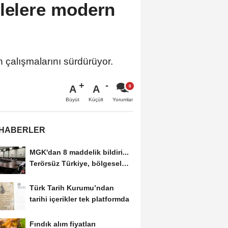
llelere modern
n çalışmalarını sürdürüyor.
A
A
Büyüt
Küçült
Yorumlar
 HABERLER
MGK'dan 8 maddelik bildiri...
Terörsüz Türkiye, bölgesel
güvenlik...
Türk Tarih Kurumu’ndan
tarihi içerikler tek platformda
Fındık alım fiyatları