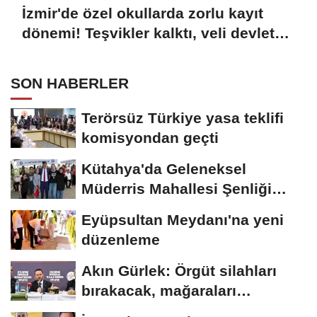
İzmir'de özel okullarda zorlu kayıt
dönemi! Teşvikler kalktı, veli devlet
okuluna yöneldi
SON HABERLER
Terörsüz Türkiye yasa teklifi
komisyondan geçti
Kütahya'da Geleneksel
Müderris Mahallesi Şenliği
coşkusu
Eyüpsultan Meydanı'na yeni
düzenleme
Akın Gürlek: Örgüt silahları
bırakacak, mağaraları
boşaltacak