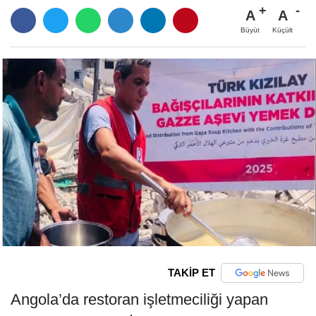
A
A
Büyüt
Küçült
TAKİP ET
Angola’da restoran işletmeciliği yapan