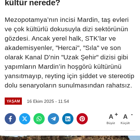
kültür nerede?
Mezopotamya’nın incisi Mardin, taş evleri
ve çok kültürlü dokusuyla dizi sektörünün
gözdesi. Ancak yerel halk, STK’lar ve
akademisyenler, "Hercai", "Sıla" ve son
olarak Kanal D’nin "Uzak Şehir" dizisi gibi
yapımların Mardin’in hoşgörü kültürünü
yansıtmayıp, reyting için şiddet ve stereotip
dolu senaryoların sunulmasından rahatsız.
16 Ekim 2025 - 11:54
YAŞAM
A
A
Büyüt
Küçült