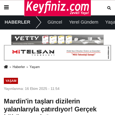
HABERLER
Güncel
Yerel Gündem
Yaş
Haberler
Yaşam
YAŞAM
Yayınlanma: 16 Ekim 2025 - 11:54
Mardin'in taşları dizilerin
yalanlarıyla çatırdıyor! Gerçek