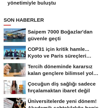
yönetimiyle buluştu
SON HABERLER
Saipem 7000 Boğazlar'dan
güvenle geçti
COP31 için kritik hamle...
Kyoto ve Paris süreçleri
Türkiye’de yönetilecek
Tercih döneminde kararsız
kalan gençlere bilimsel yol
haritası......
Çocuğun diş sağlığı sadece
fırçalamaktan ibaret değil
Üniversitelerde yeni dönem!
Akademik sahtekârlığa hapis,