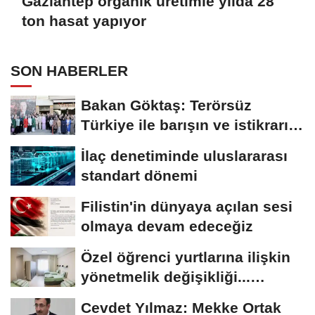
Gaziantep organik üretimle yılda 28
ton hasat yapıyor
SON HABERLER
Bakan Göktaş: Terörsüz
Türkiye ile barışın ve istikrarın
güçlendiği...
İlaç denetiminde uluslararası
standart dönemi
Filistin'in dünyaya açılan sesi
olmaya devam edeceğiz
Özel öğrenci yurtlarına ilişkin
yönetmelik değişikliği...
Geçiş...
Cevdet Yılmaz: Mekke Ortak