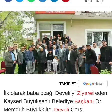
Büyüt
Küçült
TAKİP ET
İlk olarak baba ocağı Develi’yi
eden
Ziyaret
Kayseri Büyükşehir Belediye
Dr.
Başkanı
Memduh Büyükkılıç,
Çarşı
Develi