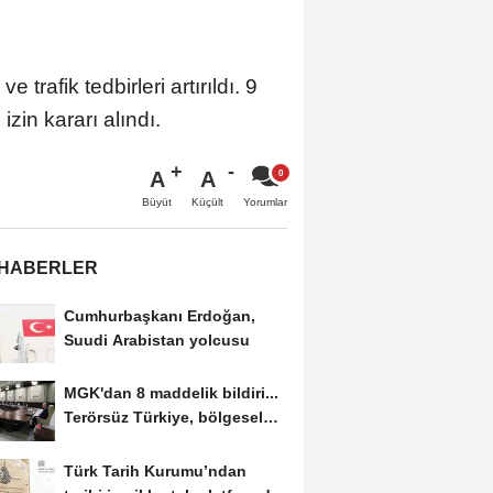
afik tedbirleri artırıldı. 9
zin kararı alındı.
A
A
Büyüt
Küçült
Yorumlar
 HABERLER
Cumhurbaşkanı Erdoğan,
Suudi Arabistan yolcusu
MGK'dan 8 maddelik bildiri...
Terörsüz Türkiye, bölgesel
güvenlik...
Türk Tarih Kurumu’ndan