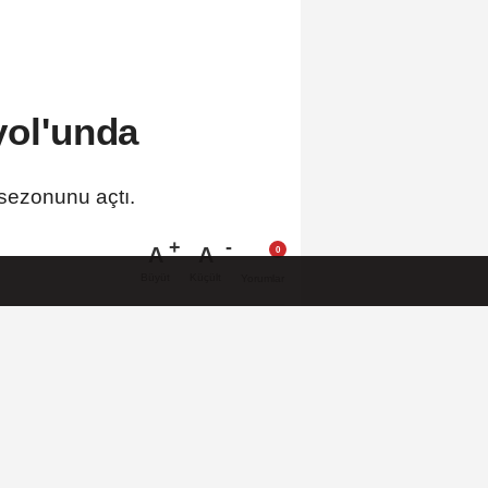
yol'unda
 sezonunu açtı.
A
A
Büyüt
Küçült
Yorumlar
 HABERLER
Cumhurbaşkanı Erdoğan,
Suudi Arabistan yolcusu
MGK'dan 8 maddelik bildiri...