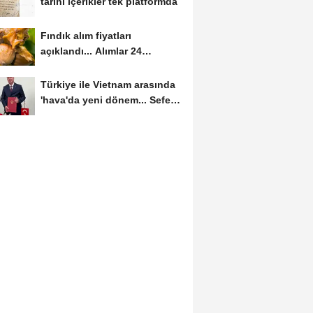
tarihi içerikler tek platformda
Fındık alım fiyatları
açıklandı... Alımlar 24
Ağustos'ta başlıyor
Türkiye ile Vietnam arasında
'hava'da yeni dönem... Sefer
kapasitesi...