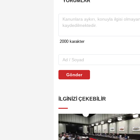
YORUMLAR
Gönder
İLGINIZI ÇEKEBILIR