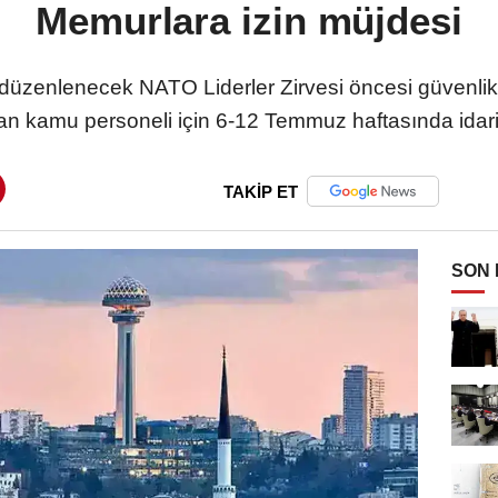
Memurlara izin müjdesi
enlenecek NATO Liderler Zirvesi öncesi güvenlik ve tr
n kamu personeli için 6-12 Temmuz haftasında idari i
TAKİP ET
SON