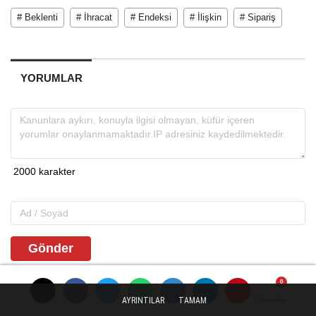
# Beklenti
# İhracat
# Endeksi
# İlişkin
# Sipariş
YORUMLAR
Gönder
AYRINTILAR
TAMAM
Yorumlar
Yorumlar
Yorumlar
İLGINIZI ÇEKEBILIR