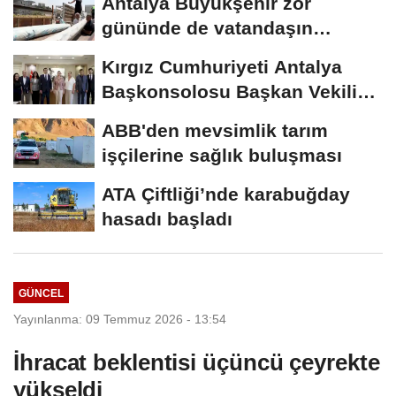
Antalya Büyükşehir zor
gününde de vatandaşın
yanında
Kırgız Cumhuriyeti Antalya
Başkonsolosu Başkan Vekili
Özdemir’i...
ABB'den mevsimlik tarım
işçilerine sağlık buluşması
ATA Çiftliği’nde karabuğday
hasadı başladı
GÜNCEL
Yayınlanma: 09 Temmuz 2026 - 13:54
İhracat beklentisi üçüncü çeyrekte
yükseldi