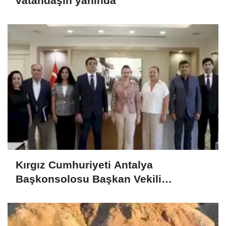
vatandaşın yanında
Kırgız Cumhuriyeti Antalya
Başkonsolosu Başkan Vekili
Özdemir’i ziyaret etti