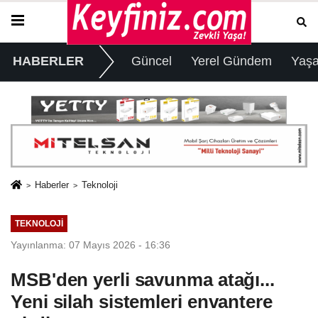
HABERLER
Güncel
Yerel Gündem
Yaş
Haberler
Teknoloji
TEKNOLOJI
Yayınlanma: 07 Mayıs 2026 - 16:36
MSB'den yerli savunma atağı...
Yeni silah sistemleri envantere