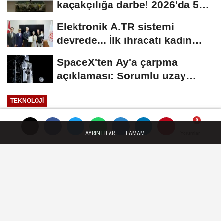
kaçakçılığa darbe! 2026'da 58
bin 519 canlı...
Elektronik A.TR sistemi
devrede... İlk ihracatı kadın
girişimci gerçekleştirdi
SpaceX'ten Ay'a çarpma
açıklaması: Sorumlu uzay
operasyonları için...
TEKNOLOJI
Yayınlanma: 07 Mayıs 2026 - 16:24
AYRINTILAR
TAMAM
Yorumlar
Yorumlar
Otizmli bireyler ve ailelere yeni
dijital platform
Aile ve Sosyal Hizmetler Bakanlığı
tarafından hayata geçirilen “otizm.gov.tr”
platformu, otizmli bireyler ve ailelerine