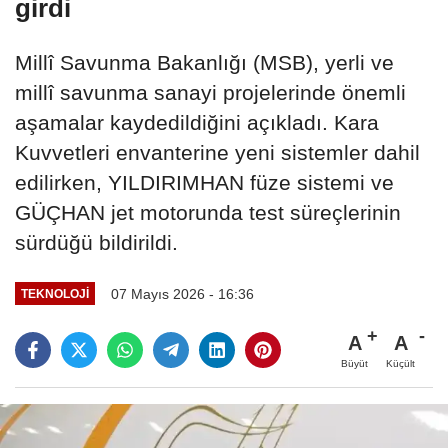
girdi
Millî Savunma Bakanlığı (MSB), yerli ve
millî savunma sanayi projelerinde önemli
aşamalar kaydedildiğini açıkladı. Kara
Kuvvetleri envanterine yeni sistemler dahil
edilirken, YILDIRIMHAN füze sistemi ve
GÜÇHAN jet motorunda test süreçlerinin
sürdüğü bildirildi.
07 Mayıs 2026 - 16:36
TEKNOLOJI
A
A
Büyüt
Küçült