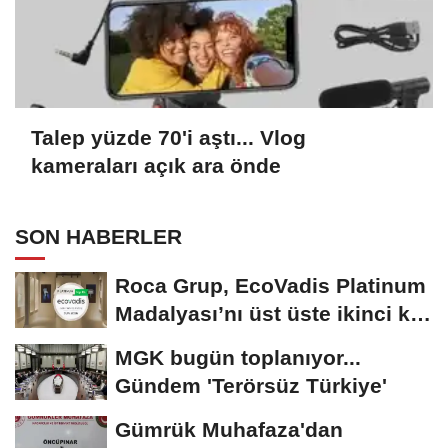
Talep yüzde 70'i aştı... Vlog
kameraları açık ara önde
SON HABERLER
Roca Grup, EcoVadis Platinum
Madalyası’nı üst üste ikinci kez
kazandı
MGK bugün toplanıyor...
Gündem 'Terörsüz Türkiye'
Gümrük Muhafaza'dan