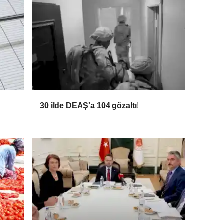
30 ilde DEAŞ'a 104 gözaltı!