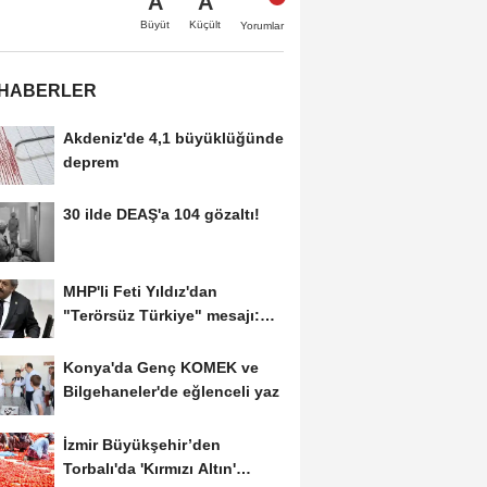
A
A
Büyüt
Küçült
Yorumlar
 HABERLER
Akdeniz'de 4,1 büyüklüğünde
deprem
30 ilde DEAŞ'a 104 gözaltı!
MHP'li Feti Yıldız'dan
"Terörsüz Türkiye" mesajı:
Yasal düzenlemeler...
Konya'da Genç KOMEK ve
Bilgehaneler'de eğlenceli yaz
İzmir Büyükşehir’den
Torbalı'da 'Kırmızı Altın'