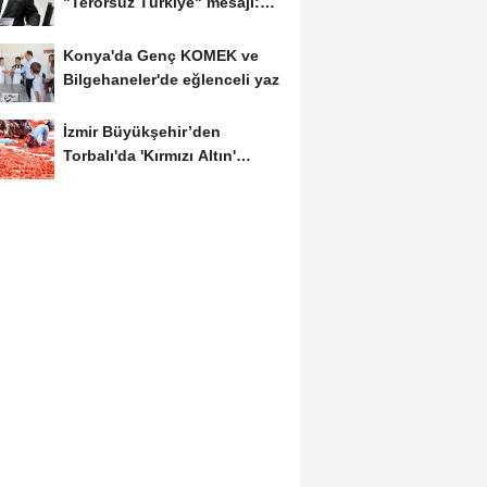
"Terörsüz Türkiye" mesajı:
Yasal düzenlemeler...
Konya'da Genç KOMEK ve
Bilgehaneler'de eğlenceli yaz
İzmir Büyükşehir’den
Torbalı'da 'Kırmızı Altın'
mesaisi