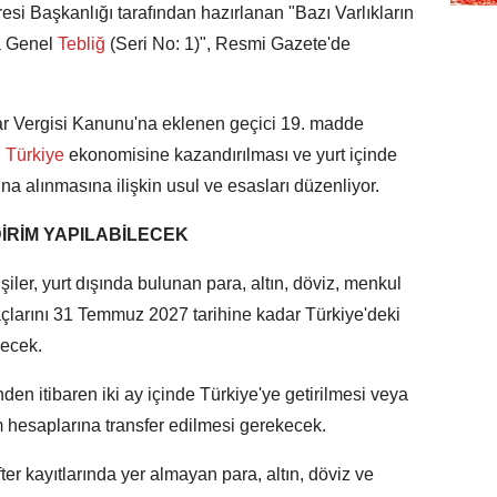
esi Başkanlığı tarafından hazırlanan "Bazı Varlıkların
a Genel
Tebliğ
(Seri No: 1)", Resmi Gazete'de
lar Vergisi Kanunu'na eklenen geçici 19. madde
n
Türkiye
ekonomisine kazandırılması ve yurt içinde
tına alınmasına ilişkin usul ve esasları düzenliyor.
DİRİM YAPILABİLECEK
ler, yurt dışında bulunan para, altın, döviz, menkul
çlarını 31 Temmuz 2027 tarihine kadar Türkiye'deki
lecek.
hinden itibaren iki ay içinde Türkiye'ye getirilmesi veya
 hesaplarına transfer edilmesi gerekecek.
er kayıtlarında yer almayan para, altın, döviz ve