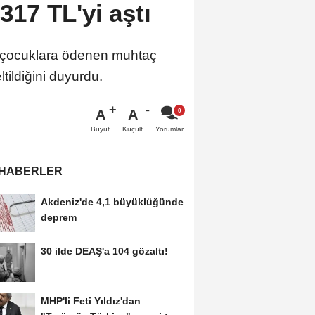
 317 TL'yi aştı
üz çocuklara ödenen muhtaç
tildiğini duyurdu.
A
A
Büyüt
Küçült
Yorumlar
 HABERLER
Akdeniz'de 4,1 büyüklüğünde
deprem
30 ilde DEAŞ'a 104 gözaltı!
MHP'li Feti Yıldız'dan