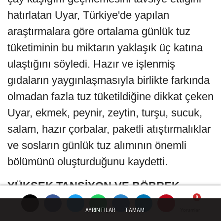
hatırlatan Uyar, Türkiye'de yapılan
araştırmalara göre ortalama günlük tuz
tüketiminin bu miktarın yaklaşık üç katına
ulaştığını söyledi. Hazır ve işlenmiş
gıdaların yaygınlaşmasıyla birlikte farkında
olmadan fazla tuz tüketildiğine dikkat çeken
Uyar, ekmek, peynir, zeytin, turşu, sucuk,
salam, hazır çorbalar, paketli atıştırmalıklar
ve sosların günlük tuz alımının önemli
bölümünü oluşturduğunu kaydetti.
YÜKSEK TANSİYON VE BÖBREK
HASTALIKLARI RİSKİNİ ARTIRIYOR
AYRINTILAR
TAMAM
Yorumlar
Yorumlar
Yorumlar