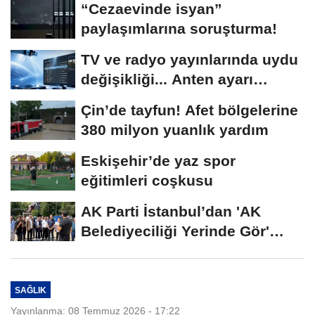
“Cezaevinde isyan”
paylaşımlarına soruşturma!
TV ve radyo yayınlarında uydu
değişikliği... Anten ayarı
gerekmeyecek!
Çin’de tayfun! Afet bölgelerine
380 milyon yuanlık yardım
Eskişehir’de yaz spor
eğitimleri coşkusu
AK Parti İstanbul’dan 'AK
Belediyeciliği Yerinde Gör'
programı
SAĞLIK
Yayınlanma: 08 Temmuz 2026 - 17:22