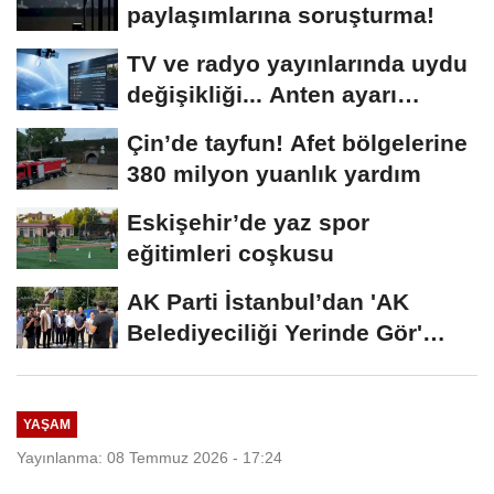
paylaşımlarına soruşturma!
TV ve radyo yayınlarında uydu
değişikliği... Anten ayarı
gerekmeyecek!
Çin’de tayfun! Afet bölgelerine
380 milyon yuanlık yardım
Eskişehir’de yaz spor
eğitimleri coşkusu
AK Parti İstanbul’dan 'AK
Belediyeciliği Yerinde Gör'
programı
YAŞAM
Yayınlanma: 08 Temmuz 2026 - 17:24