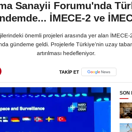
a Sanayii Forumu'nda Türk
ündemde... İMECE-2 ve İMECE
ojilerindeki önemli projeleri arasında yer alan İME
a gündeme geldi. Projelerle Türkiye’nin uzay tabanl
artırılması hedefleniyor.
TAKİP ET
SON