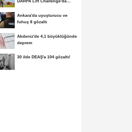
DARPA Lift Challenge'da
finale kaldı
Ankara'da uyuşturucu ve
fuhuş 8 gözaltı
Akdeniz'de 4,1 büyüklüğünde
deprem
30 ilde DEAŞ'a 104 gözaltı!