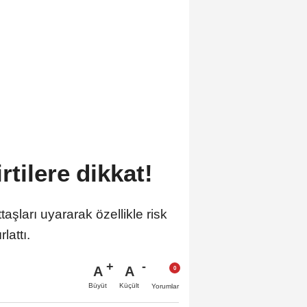
tilere dikkat!
aşları uyararak özellikle risk
lattı.
A
A
Büyüt
Küçült
Yorumlar