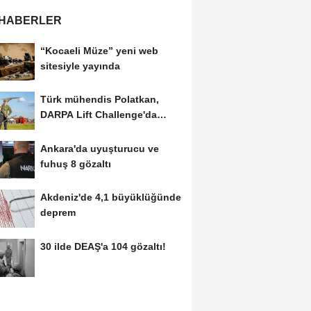
 HABERLER
“Kocaeli Müze” yeni web
sitesiyle yayında
Türk mühendis Polatkan,
DARPA Lift Challenge'da
finale kaldı
Ankara'da uyuşturucu ve
fuhuş 8 gözaltı
Akdeniz'de 4,1 büyüklüğünde
deprem
30 ilde DEAŞ'a 104 gözaltı!