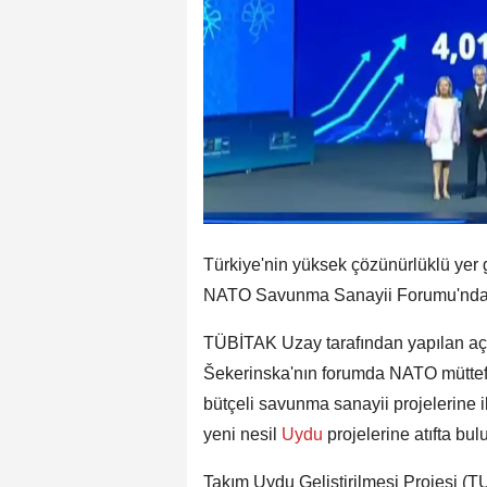
Türkiye'nin yüksek çözünürlüklü yer
NATO Savunma Sanayii Forumu'nda e
TÜBİTAK Uzay tarafından yapılan a
Šekerinska'nın forumda NATO müttefi
bütçeli savunma sanayii projelerine 
yeni nesil
Uydu
projelerine atıfta bul
Takım Uydu Geliştirilmesi Projesi 