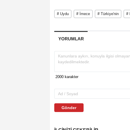
# Uydu
# İmece
# Türkiye'nin
# 
YORUMLAR
Gönder