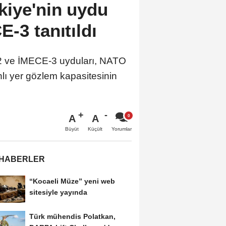
iye'nin uydu
-3 tanıtıldı
CE-2 ve İMECE-3 uyduları, NATO
ı yer gözlem kapasitesinin
A
A
Büyüt
Küçült
Yorumlar
 HABERLER
“Kocaeli Müze” yeni web
sitesiyle yayında
Türk mühendis Polatkan,