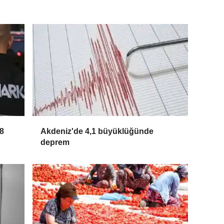
8
Akdeniz'de 4,1 büyüklüğünde
deprem