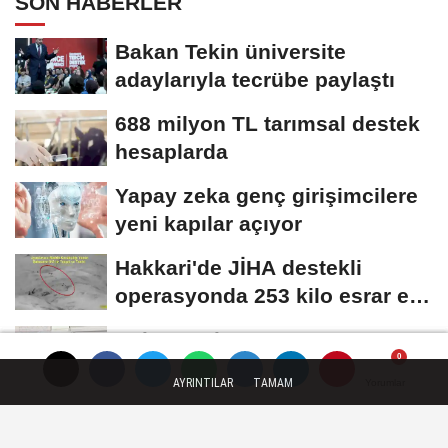
SON HABERLER
Bakan Tekin üniversite
adaylarıyla tecrübe paylaştı
688 milyon TL tarımsal destek
hesaplarda
Yapay zeka genç girişimcilere
yeni kapılar açıyor
Hakkari'de JİHA destekli
operasyonda 253 kilo esrar ele
geçirildi
Bakan Göktaş: Terörsüz
Türkiye ile barışın ve istikrarın
AYRINTILAR
TAMAM
Yorumlar
Yorumlar
Yorumlar
güçlendiği...
YAŞAM