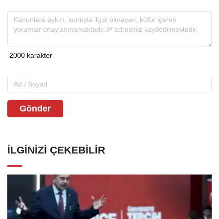
Gönder
İLGINIZI ÇEKEBILIR