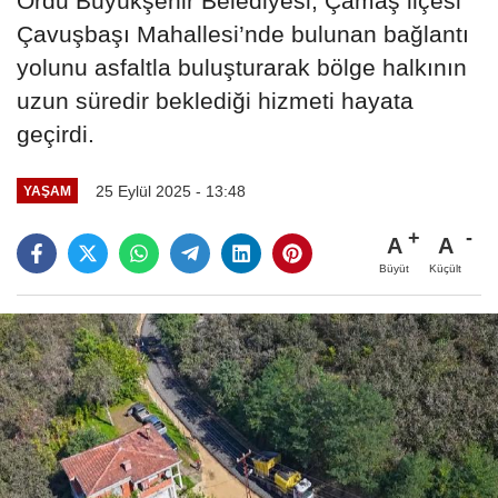
Ordu Büyükşehir Belediyesi, Çamaş ilçesi
Çavuşbaşı Mahallesi’nde bulunan bağlantı
yolunu asfaltla buluşturarak bölge halkının
uzun süredir beklediği hizmeti hayata
geçirdi.
25 Eylül 2025 - 13:48
YAŞAM
A
A
Büyüt
Küçült