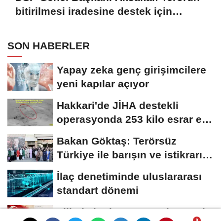
bitirilmesi iradesine destek için
imzalayacağım
SON HABERLER
Yapay zeka genç girişimcilere
yeni kapılar açıyor
Hakkari'de JİHA destekli
operasyonda 253 kilo esrar ele
geçirildi
Bakan Göktaş: Terörsüz
Türkiye ile barışın ve istikrarın
güçlendiği...
İlaç denetiminde uluslararası
standart dönemi
Filistin'in dünyaya açılan sesi